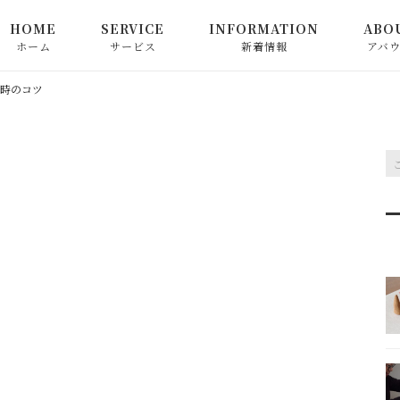
HOME
SERVICE
INFORMATION
ABO
ホーム
サービス
新着情報
アバ
心満ちる中国茶教室
お知らせ
く時のコツ
心満ちる日本茶教室
ピックアップ
ツ
お茶関連商品の販売
コラム
和精油でつなぐ心満ちる
香り教室
心によりそう香り教室
お申込み方法