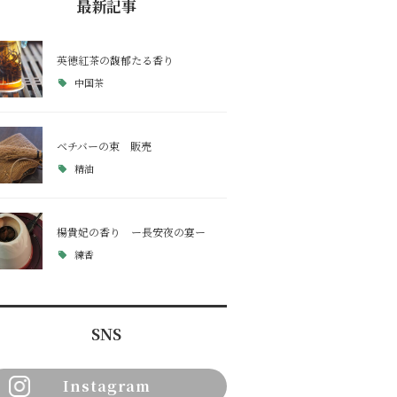
最新記事
英徳紅茶の馥郁たる香り
中国茶
ベチバーの束 販売
精油
楊貴妃の香り ー長安夜の宴ー
練香
SNS
Instagram