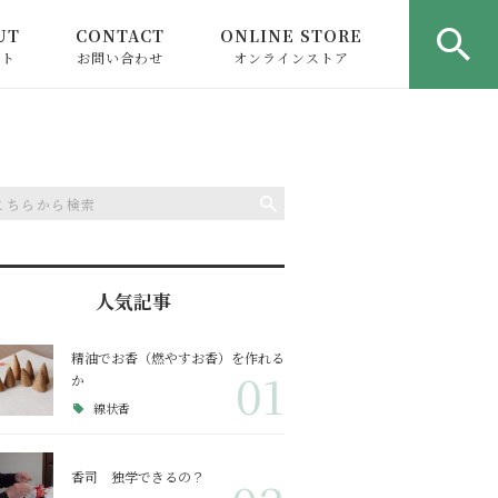
UT
CONTACT
ONLINE STORE
ウト
お問い合わせ
オンラインストア
人気記事
精油でお香（燃やすお香）を作れる
01
か
線状香
香司 独学できるの？