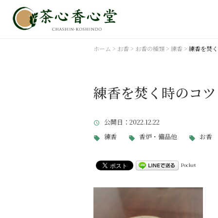
ホーム
>
お香
>
お香の種類
>
練香
>
練香を焚
練香を焚く時のコ
公開日
：2022.12.22
練香
香炉・備品他
お香
Pocket