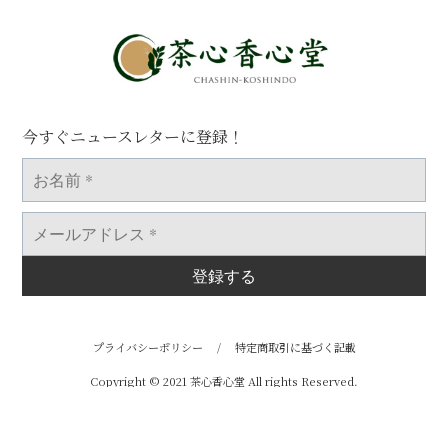
今すぐニュースレターに登録！
お
名
前
*
メ
ー
ル
ア
ド
レ
ス
*
プライバシーポリシー
/
特定商取引に基づく記載
Copyright © 2021 茶心香心堂 All rights Reserved.