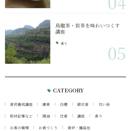
04
烏龍茶・岩茶を味わいつくす
講座
香り
05
CATEGORY
香司養成講座
練香
白檀
線状香
匂い袋
取材記事など
精油
沈香
講座
香り
お香の種類
お香づくり
香炉・備品他