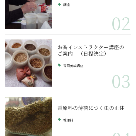
講座
02
お香インストラクター講座の
ご案内 （日程決定）
香司養成講座
03
香原料の薄荷につく虫の正体
香原料