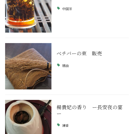
中国茶
ベチバーの束 販売
精油
楊貴妃の香り ー長安夜の宴
ー
練香