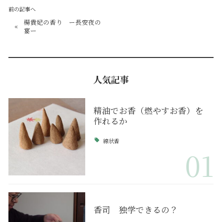
前の記事へ
楊貴妃の香り ー長安夜の
«
宴ー
人気記事
精油でお香（燃やすお香）を
作れるか
線状香
01
香司 独学できるの？