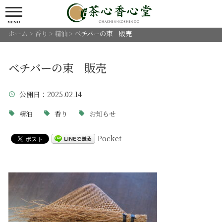
MENU
ホーム
>
香り
>
精油
>
ベチバーの束 販売
ベチバーの束 販売
公開日
：2025.02.14
精油
香り
お知らせ
Pocket