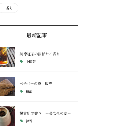
・
香り
最新記事
英徳紅茶の馥郁たる香り
中国茶
ベチバーの束 販売
精油
楊貴妃の香り ー長安夜の宴ー
練香