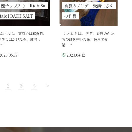
檀チップ入り Rich Sa
香袋のノリゲ 受講生さん
talol BATH SALT
の作品
んにちは。 東京では真夏日。
こんにちは。 先日、香袋のかた
間少し出かけたら、帰宅し
ちの話を書いた後、毎月の受
……
講……
2023.05.17
2023.04.12
2
3
4
>