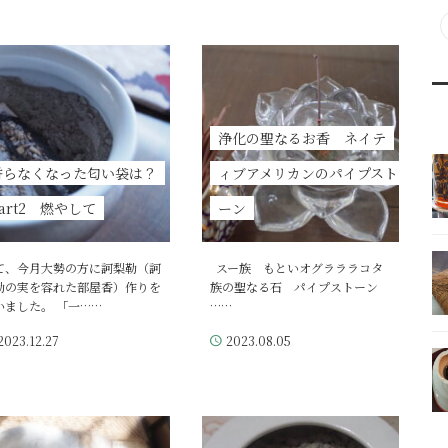
浄化の聖なるお香 ネイテ
香らなくなった匂い袋は？
ィブアメリカンのパイプスト
art2 燃やして
ーン
て、今月大勢の方に訶梨勒（訶
スー族 もといオグラララコタ
勒の実を容れた部屋香）作りを
族の聖なる石 パイプストーン
いました。 「一……
……
2023.12.27
2023.08.05