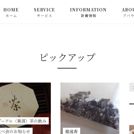
HOME
SERVICE
INFORMATION
ABO
ホーム
サービス
新着情報
アバ
心満ちる中国茶教室
お知らせ
心満ちる日本茶教室
ピックアップ
ピックアップ
お茶関連商品の販売
コラム
和精油でつなぐ心満ちる
香り教室
心によりそう香り教室
プーアル（普洱）茶の飲み
お申込み方法
比べ会のお知らせ
龍涎香