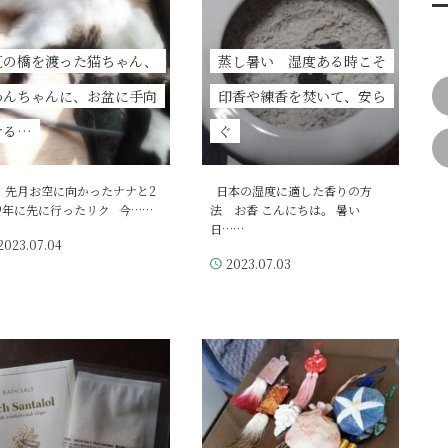
虹の橋を渡った猫ちゃん、
蒸し暑い 湿度ある時こそ
わんちゃんに、お盆に手向
印香や練香を焚いて、安ら
ける…
ぐ
、先月お空に向かったナナと2
日本の湿度に適した香りの方
19年に先に行ったリク 今……
法 お香 こんにちは。 暑い
日……
2023.07.04
2023.07.03