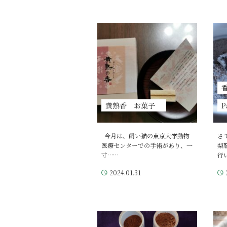
黄熟香 お菓子
P
今月は、飼い猫の東京大学動物
さ
医療センターでの手術があり、一
梨
寸……
行
2024.01.31