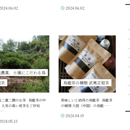
2024.06.02
2024.06.02
無農薬、土壌にこだわる烏
龍茶
烏龍茶の種類 武夷正岩茶
坑二窠二澗のお茶 烏龍茶の中
美味しいと納得の烏龍茶 烏龍茶
、人気の高い岩茶をご存知
の種類 大陸（中国）の烏龍……
……
2024.04.19
2024.05.13