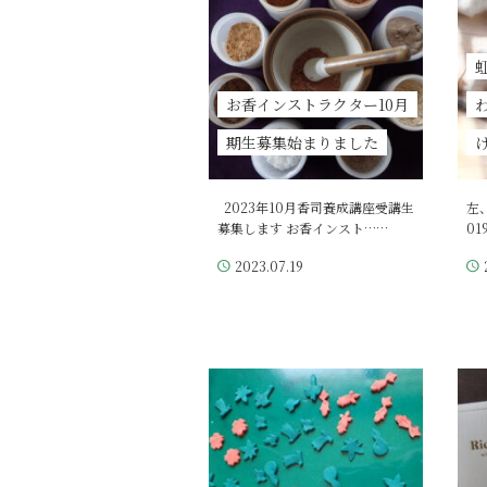
お香インストラクター10月
期生募集始まりました
2023年10月香司養成講座受講生
左
募集します お香インスト……
0
2023.07.19