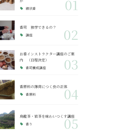
01
か
線状香
香司 独学できるの？
02
講座
お香インストラクター講座のご案
03
内 （日程決定）
香司養成講座
香原料の薄荷につく虫の正体
04
香原料
烏龍茶・岩茶を味わいつくす講座
05
香り