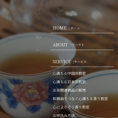
HOME
/ ホーム
ABOUT
/ アバウト
SERVICE
/サービス
心満ちる中国茶教室
心満ちる日本茶教室
お茶関連商品の販売
和精油でつなぐ心満ちる香り教室
心によりそう香り教室
お申込み方法