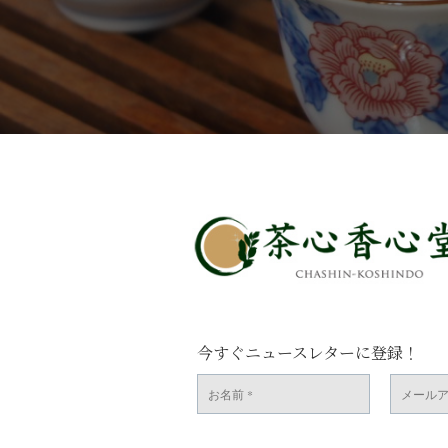
今すぐニュースレターに登録！
お
メ
名
ー
前
ル
*
ア
ド