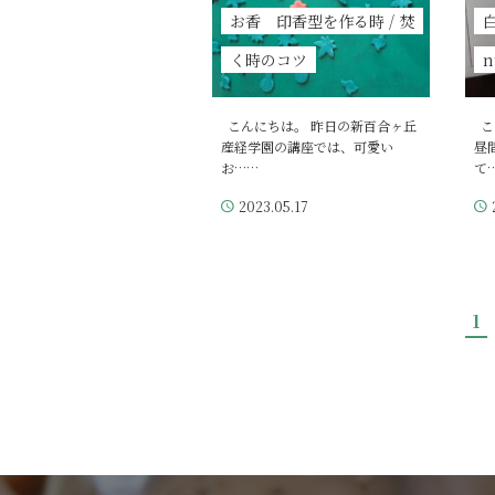
お香 印香型を作る時 / 焚
白
く時のコツ
n
こんにちは。 昨日の新百合ヶ丘
こ
産経学園の講座では、可愛い
昼
お……
て
2023.05.17
1