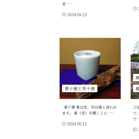
ま……
2024.06.23
香十徳と茶十徳
香十徳 香は沈、沈は香と言われ
三
ます。 香（沈）を聞くこと……
で
で
2024.05.13