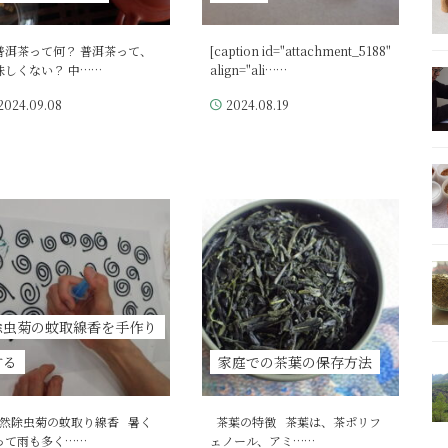
洱茶って何？ 普洱茶って、
[caption id="attachment_5188"
味しくない？ 中……
align="ali……
2024.09.08
2024.08.19
除虫菊の蚊取線香を手作り
する
家庭での茶葉の保存方法
然除虫菊の蚊取り線香 暑く
茶葉の特徴 茶葉は、茶ポリフ
って雨も多く……
ェノール、アミ……