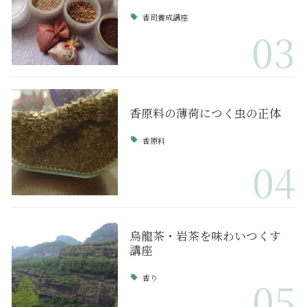
香司養成講座
03
香原料の薄荷につく虫の正体
香原料
04
烏龍茶・岩茶を味わいつくす
講座
香り
05