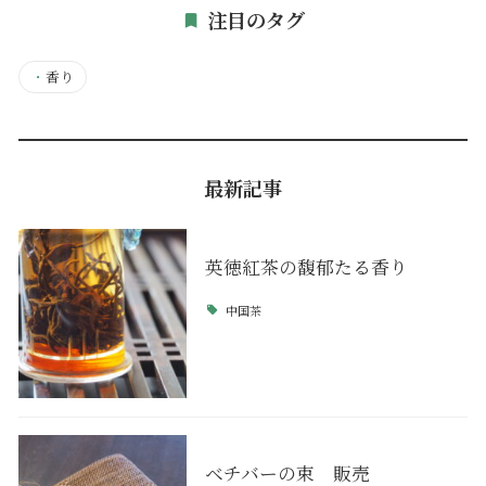
注目のタグ
・
香り
最新記事
英徳紅茶の馥郁たる香り
中国茶
ベチバーの束 販売