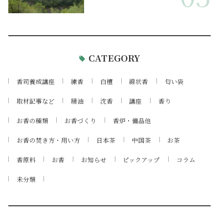
CATEGORY
香司養成講座
練香
白檀
線状香
匂い袋
取材記事など
精油
沈香
講座
香り
お香の種類
お香づくり
香炉・備品他
お香の焚き方・用い方
日本茶
中国茶
お茶
香原料
お香
お知らせ
ピックアップ
コラム
未分類