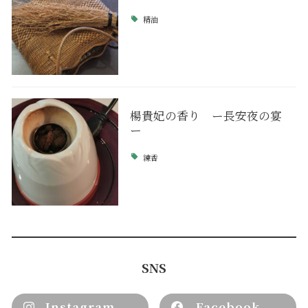
精油
楊貴妃の香り ー長安夜の宴
ー
練香
SNS
Instagram
Facebook