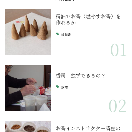
精油でお香（燃やすお香）を
作れるか
線状香
01
香司 独学できるの？
講座
02
お香インストラクター講座の