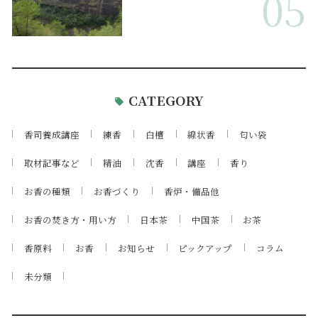
05
CATEGORY
香司養成講座
練香
白檀
線状香
匂い袋
取材記事など
精油
沈香
講座
香り
お香の種類
お香づくり
香炉・備品他
お香の焚き方・用い方
日本茶
中国茶
お茶
香原料
お香
お知らせ
ピックアップ
コラム
未分類