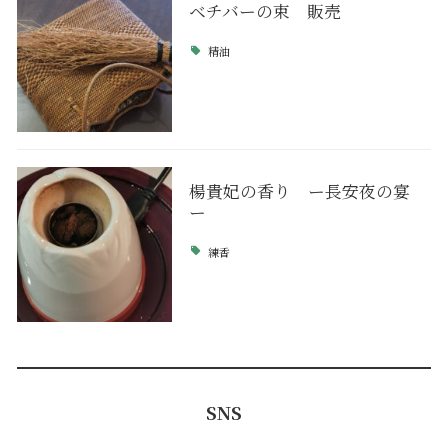
ベチバーの束 販売
精油
楊貴妃の香り ー長安夜の宴
ー
練香
SNS