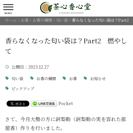
MENU
ホーム
>
お香
>
お香の種類
>
匂い袋
>
香らなくなった匂い袋は？Part2
香らなくなった匂い袋は？Part2 燃やし
て
公開日
：2023.12.27
匂い袋
お香の種類
お香
お知らせ
ピックアップ
Pocket
さて、今月大勢の方に訶梨勒（訶梨勒の実を容れた部
屋香）作りを行いました。