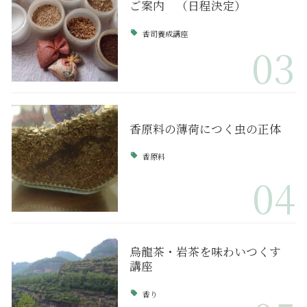
ご案内 （日程決定）
香司養成講座
03
香原料の薄荷につく虫の正体
香原料
04
烏龍茶・岩茶を味わいつくす
講座
香り