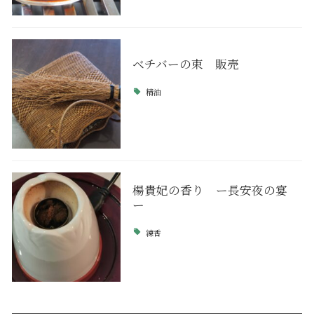
ベチバーの束 販売
精油
楊貴妃の香り ー長安夜の宴
ー
練香