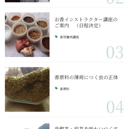
お香インストラクター講座の
ご案内 （日程決定）
香司養成講座
03
香原料の薄荷につく虫の正体
香原料
04
烏龍茶・岩茶を味わいつくす