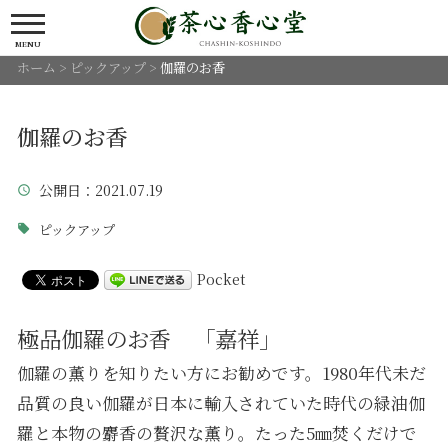
MENU
ホーム
>
ピックアップ
>
伽羅のお香
伽羅のお香
公開日
：2021.07.19
ピックアップ
Pocket
極品伽羅のお香 「嘉祥」
伽羅の薫りを知りたい方にお勧めです。1980年代未だ
品質の良い伽羅が日本に輸入されていた時代の緑油伽
羅と本物の麝香の贅沢な薫り。たった5㎜焚くだけで