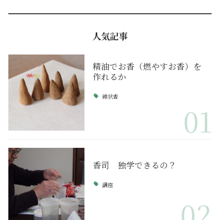
人気記事
精油でお香（燃やすお香）を
作れるか
線状香
01
香司 独学できるの？
講座
02