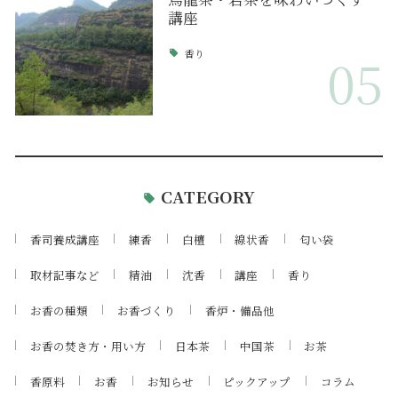
講座
香り
05
CATEGORY
香司養成講座
練香
白檀
線状香
匂い袋
取材記事など
精油
沈香
講座
香り
お香の種類
お香づくり
香炉・備品他
お香の焚き方・用い方
日本茶
中国茶
お茶
香原料
お香
お知らせ
ピックアップ
コラム