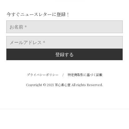
今すぐニュースレターに登録！
お
名
前
*
メ
ー
ル
ア
ド
レ
ス
*
プライバシーポリシー
/
特定商取引に基づく記載
Copyright © 2021 茶心香心堂 All rights Reserved.