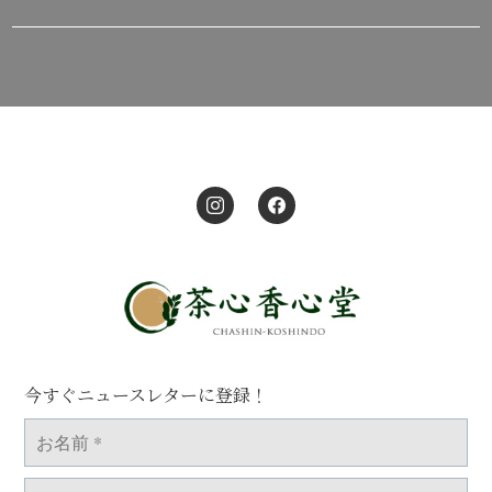
今すぐニュースレターに登録！
お
名
前
*
メ