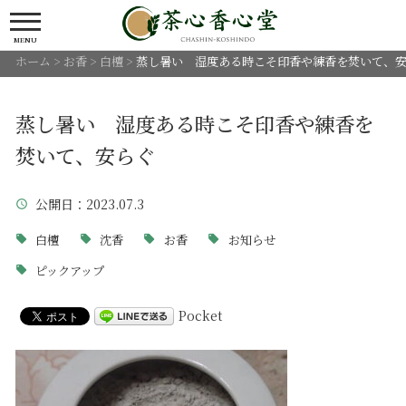
MENU
ホーム
>
お香
>
白檀
>
蒸し暑い 湿度ある時こそ印香や練香を焚いて、
蒸し暑い 湿度ある時こそ印香や練香を
焚いて、安らぐ
公開日
：2023.07.3
白檀
沈香
お香
お知らせ
ピックアップ
Pocket