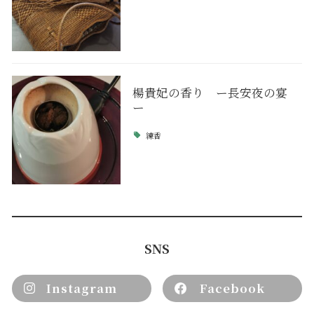
楊貴妃の香り ー長安夜の宴
ー
練香
SNS
Instagram
Facebook