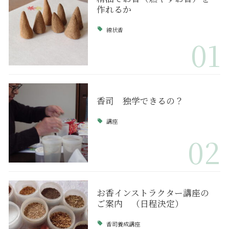
作れるか
線状香
01
香司 独学できるの？
講座
02
お香インストラクター講座の
ご案内 （日程決定）
香司養成講座