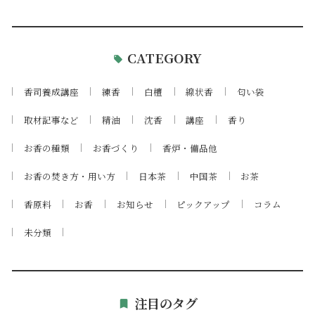
CATEGORY
香司養成講座
練香
白檀
線状香
匂い袋
取材記事など
精油
沈香
講座
香り
お香の種類
お香づくり
香炉・備品他
お香の焚き方・用い方
日本茶
中国茶
お茶
香原料
お香
お知らせ
ピックアップ
コラム
未分類
注目のタグ