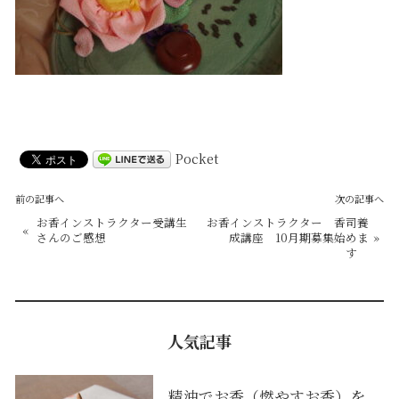
Pocket
前の記事へ
次の記事へ
お香インストラクター受講生
お香インストラクター 香司養
«
さんのご感想
成講座 10月期募集始めま
»
す
人気記事
精油でお香（燃やすお香）を