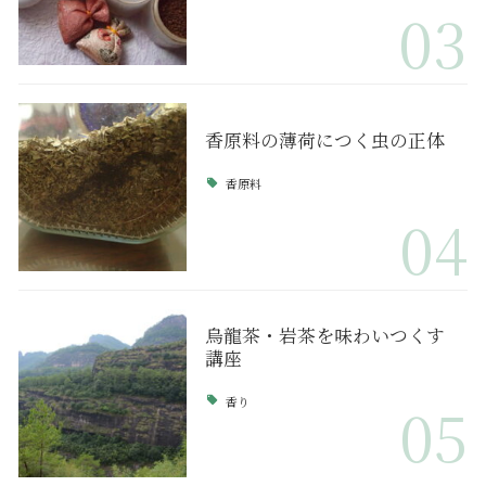
03
香原料の薄荷につく虫の正体
香原料
04
烏龍茶・岩茶を味わいつくす
講座
香り
05