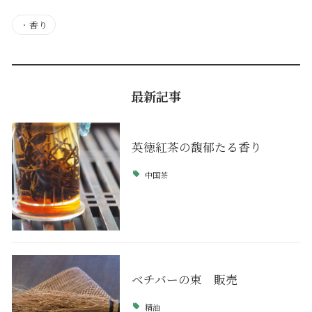
・
香り
最新記事
英徳紅茶の馥郁たる香り
中国茶
ベチバーの束 販売
精油