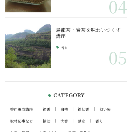
04
烏龍茶・岩茶を味わいつくす
講座
香り
05
CATEGORY
香司養成講座
練香
白檀
線状香
匂い袋
取材記事など
精油
沈香
講座
香り