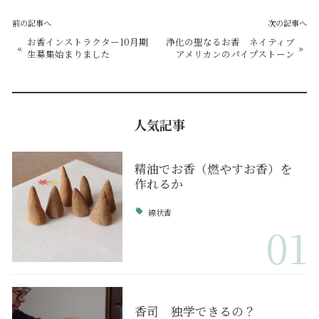
前の記事へ
次の記事へ
お香インストラクター10月期
浄化の聖なるお香 ネイティブ
«
»
生募集始まりました
アメリカンのパイプストーン
人気記事
精油でお香（燃やすお香）を
作れるか
線状香
01
香司 独学できるの？