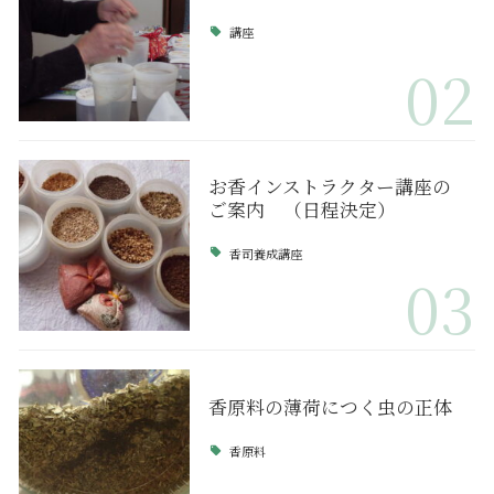
講座
02
お香インストラクター講座の
ご案内 （日程決定）
香司養成講座
03
香原料の薄荷につく虫の正体
香原料