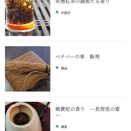
英徳紅茶の馥郁たる香り
中国茶
ベチバーの束 販売
精油
楊貴妃の香り ー長安夜の宴
ー
練香