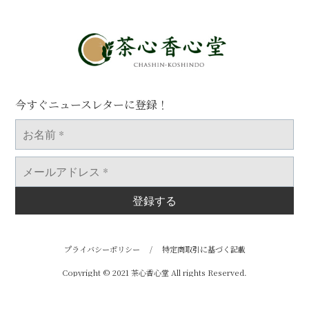
今すぐニュースレターに登録！
お
名
前
*
メ
ー
ル
ア
ド
レ
ス
*
プライバシーポリシー
/
特定商取引に基づく記載
Copyright © 2021 茶心香心堂 All rights Reserved.