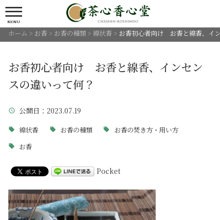
MENU
ホーム
>
お香
>
お香の種類
>
線状香
>
お香初心者向け お香と線香、イ
お香初心者向け お香と線香、インセン
スの違いって何？
公開日
：2023.07.19
線状香
お香の種類
お香の焚き方・用い方
お香
Pocket