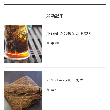
最新記事
英徳紅茶の馥郁たる香り
中国茶
ベチバーの束 販売
精油