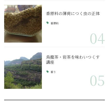
香原料の薄荷につく虫の正体
香原料
04
烏龍茶・岩茶を味わいつくす
講座
香り
05