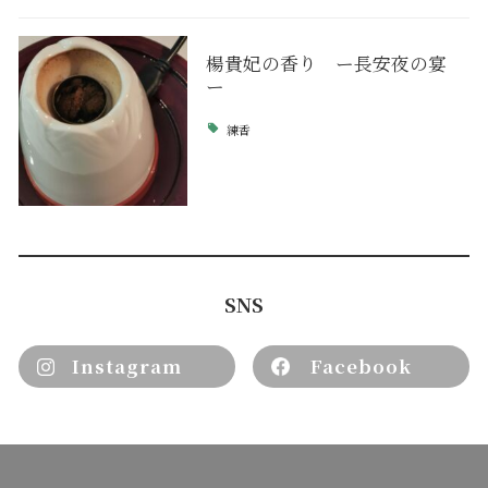
楊貴妃の香り ー長安夜の宴
ー
練香
SNS
Instagram
Facebook