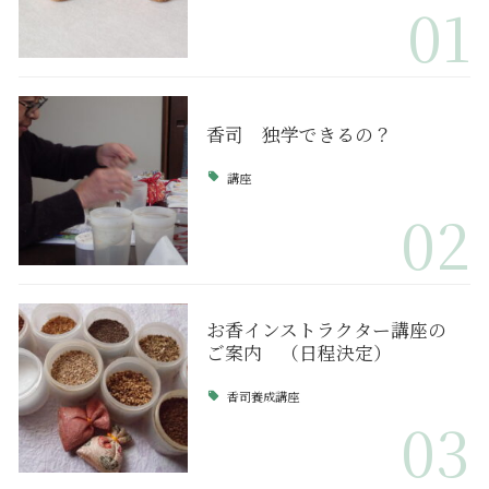
01
香司 独学できるの？
講座
02
お香インストラクター講座の
ご案内 （日程決定）
香司養成講座
03