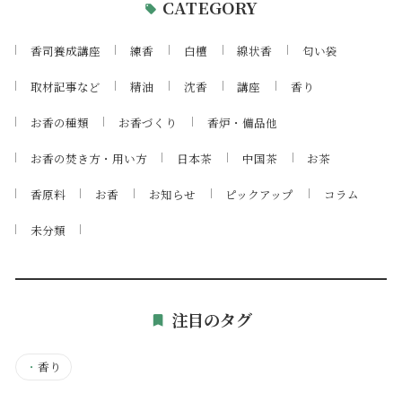
CATEGORY
香司養成講座
練香
白檀
線状香
匂い袋
取材記事など
精油
沈香
講座
香り
お香の種類
お香づくり
香炉・備品他
お香の焚き方・用い方
日本茶
中国茶
お茶
香原料
お香
お知らせ
ピックアップ
コラム
未分類
注目のタグ
・
香り