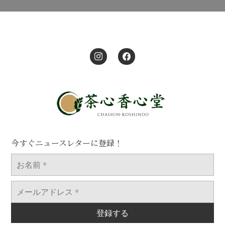
今すぐニュースレターに登録！
お
名
前
*
メ
ー
ル
ア
ド
レ