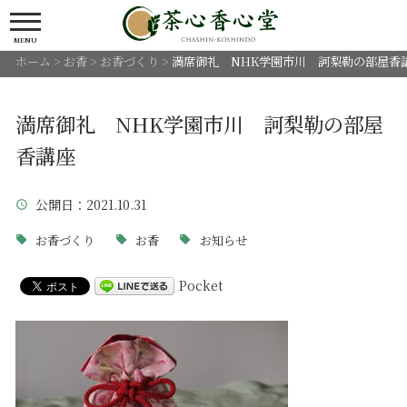
MENU
ホーム
>
お香
>
お香づくり
>
満席御礼 NHK学園市川 訶梨勒の部屋香
満席御礼 NHK学園市川 訶梨勒の部屋
香講座
公開日
：2021.10.31
お香づくり
お香
お知らせ
Pocket