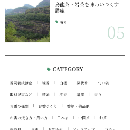
烏龍茶・岩茶を味わいつくす
講座
香り
05
CATEGORY
香司養成講座
練香
白檀
線状香
匂い袋
取材記事など
精油
沈香
講座
香り
お香の種類
お香づくり
香炉・備品他
お香の焚き方・用い方
日本茶
中国茶
お茶
香原料
お香
お知らせ
ピックアップ
コラム