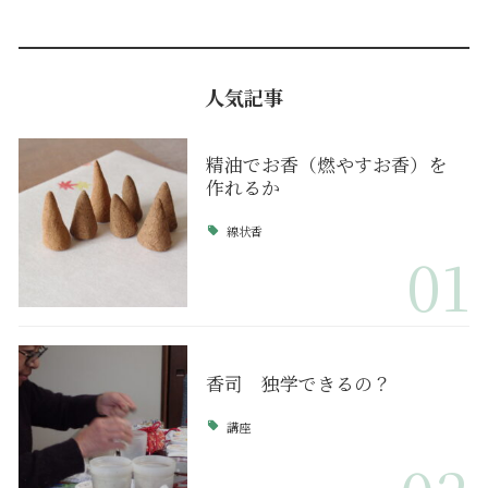
人気記事
精油でお香（燃やすお香）を
作れるか
線状香
01
香司 独学できるの？
講座