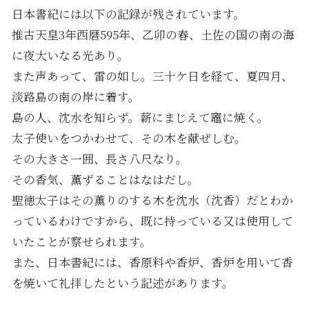
日本書紀には以下の記録が残されています。
推古天皇3年西暦595年、乙卯の春、土佐の国の南の海
に夜大いなる光あり。
また声あって、雷の如し。三十ケ日を経て、夏四月、
淡路島の南の岸に着す。
島の人、沈水を知らず。薪にまじえて竈に焼く。
太子使いをつかわせて、その木を献ぜしむ。
その大きさ一囲、長さ八尺なり。
その香気、薫ずることはなはだし。
聖徳太子はその薫りのする木を沈水（沈香）だとわか
っているわけですから、既に持っている又は使用して
いたことが察せられます。
また、日本書紀には、香原料や香炉、香炉を用いて香
を焼いて礼拝したという記述があります。