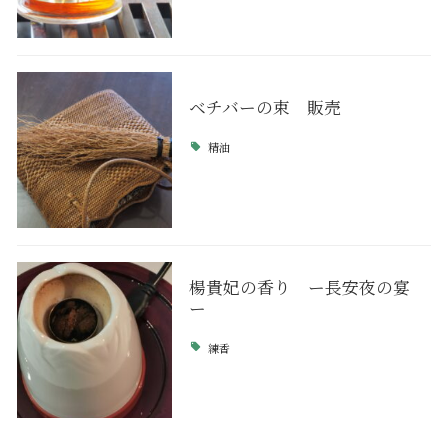
ベチバーの束 販売
精油
楊貴妃の香り ー長安夜の宴
ー
練香