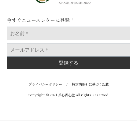
今すぐニュースレターに登録！
お
名
前
*
メ
ー
ル
ア
ド
レ
ス
*
プライバシーポリシー
/
特定商取引に基づく記載
Copyright © 2021 茶心香心堂 All rights Reserved.