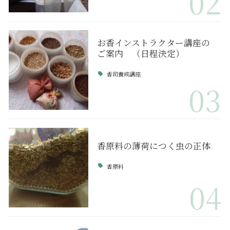
02
お香インストラクター講座の
ご案内 （日程決定）
香司養成講座
03
香原料の薄荷につく虫の正体
香原料
04