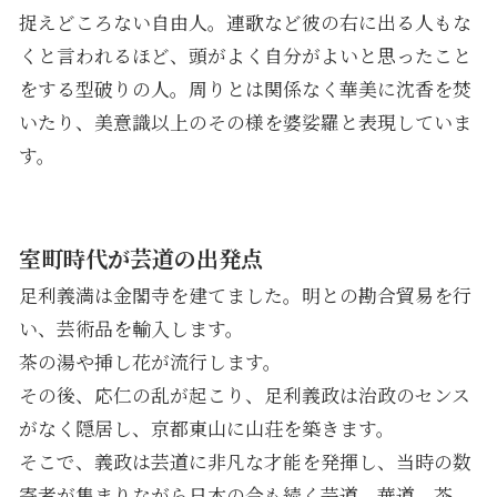
捉えどころない自由人。連歌など彼の右に出る人もな
くと言われるほど、頭がよく自分がよいと思ったこと
をする型破りの人。周りとは関係なく華美に沈香を焚
いたり、美意識以上のその様を
婆娑羅と表現していま
す。
室町時代が芸道の出発点
足利義満は金閣寺を建てました。明との勘合貿易を行
い、芸術品を輸入します。
茶の湯や挿し花が流行します。
その後、応仁の乱が起こり、足利義政は治政のセンス
がなく隠居し、京都東山に山荘を築きます。
そこで、義政は芸道に非凡な才能を発揮し、当時の数
寄者が集まりながら日本の今も続く芸道、華道、茶