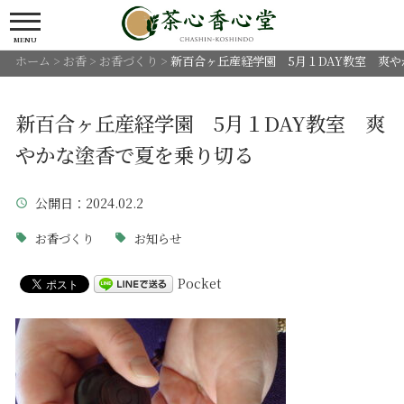
MENU
ホーム
>
お香
>
お香づくり
>
新百合ヶ丘産経学園 5月１DAY教室 爽
新百合ヶ丘産経学園 5月１DAY教室 爽
やかな塗香で夏を乗り切る
公開日
：2024.02.2
お香づくり
お知らせ
Pocket