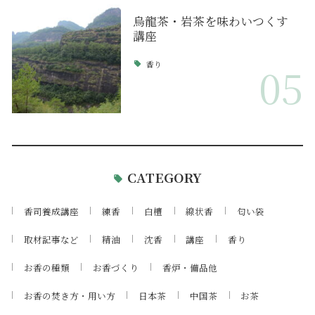
烏龍茶・岩茶を味わいつくす
講座
香り
05
CATEGORY
香司養成講座
練香
白檀
線状香
匂い袋
取材記事など
精油
沈香
講座
香り
お香の種類
お香づくり
香炉・備品他
お香の焚き方・用い方
日本茶
中国茶
お茶