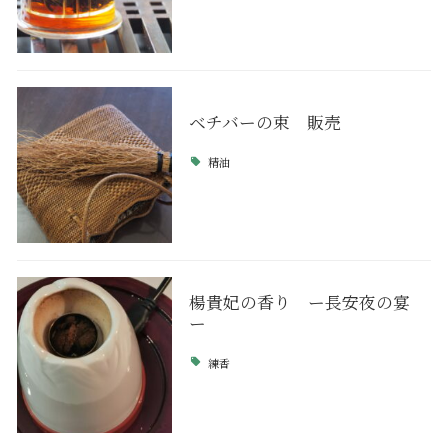
ベチバーの束 販売
精油
楊貴妃の香り ー長安夜の宴
ー
練香