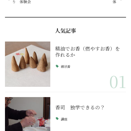
り 体験会
体
人気記事
精油でお香（燃やすお香）を
作れるか
線状香
01
香司 独学できるの？
講座