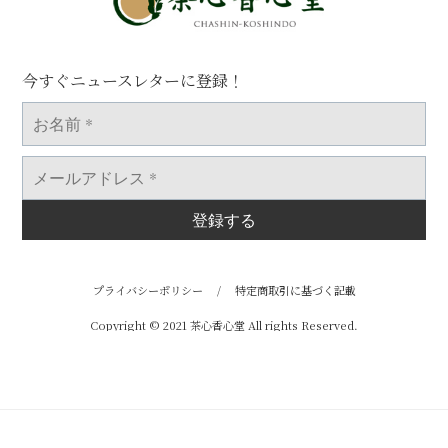
今すぐニュースレターに登録！
お
名
前
*
メ
ー
ル
ア
ド
レ
ス
*
プライバシーポリシー
/
特定商取引に基づく記載
Copyright © 2021 茶心香心堂 All rights Reserved.