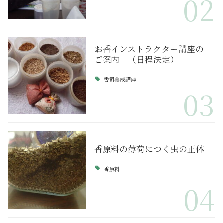
02
お香インストラクター講座の
ご案内 （日程決定）
香司養成講座
03
香原料の薄荷につく虫の正体
香原料
04