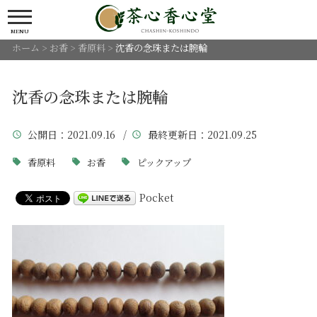
MENU
ホーム
>
お香
>
香原料
>
沈香の念珠または腕輪
沈香の念珠または腕輪
公開日
：2021.09.16 /
最終更新日
：2021.09.25
香原料
お香
ピックアップ
Pocket