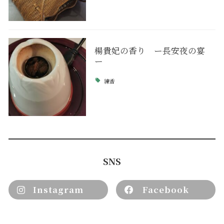
楊貴妃の香り ー長安夜の宴
ー
練香
SNS
Instagram
Facebook