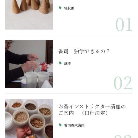
線状香
01
香司 独学できるの？
講座
02
お香インストラクター講座の
ご案内 （日程決定）
香司養成講座