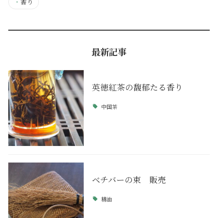
・
香り
最新記事
英徳紅茶の馥郁たる香り
中国茶
ベチバーの束 販売
精油