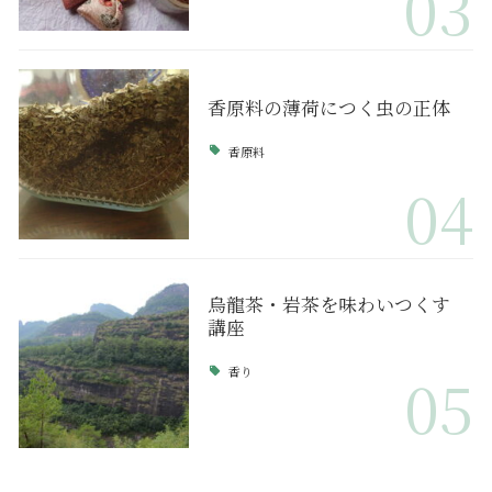
03
香原料の薄荷につく虫の正体
香原料
04
烏龍茶・岩茶を味わいつくす
講座
香り
05