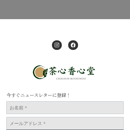
今すぐニュースレターに登録！
お
名
前
*
メ
ー
ル