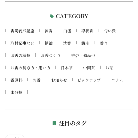
CATEGORY
香司養成講座
練香
白檀
線状香
匂い袋
取材記事など
精油
沈香
講座
香り
お香の種類
お香づくり
香炉・備品他
お香の焚き方・用い方
日本茶
中国茶
お茶
香原料
お香
お知らせ
ピックアップ
コラム
未分類
注目のタグ