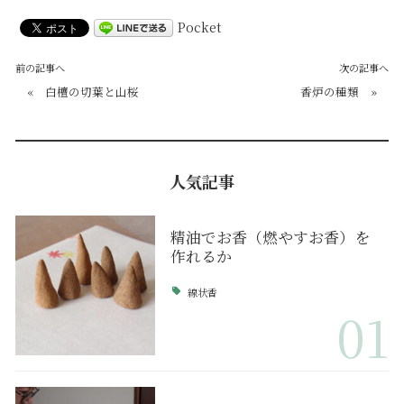
Pocket
前の記事へ
次の記事へ
«
白檀の切葉と山桜
香炉の種類
»
人気記事
精油でお香（燃やすお香）を
作れるか
線状香
01