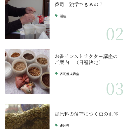
香司 独学できるの？
講座
02
お香インストラクター講座の
ご案内 （日程決定）
香司養成講座
03
香原料の薄荷につく虫の正体
香原料