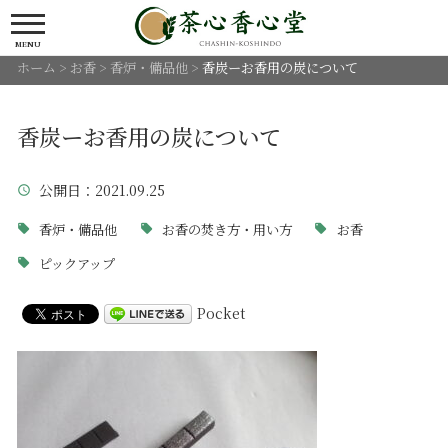
MENU
ホーム
>
お香
>
香炉・備品他
>
香炭ーお香用の炭について
香炭ーお香用の炭について
公開日
：2021.09.25
香炉・備品他
お香の焚き方・用い方
お香
ピックアップ
Pocket