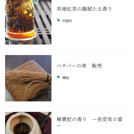
英徳紅茶の馥郁たる香り
中国茶
ベチバーの束 販売
精油
楊貴妃の香り ー長安夜の宴
ー