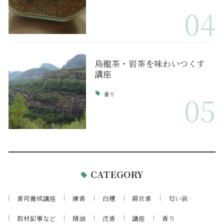
04
烏龍茶・岩茶を味わいつくす
講座
香り
05
CATEGORY
香司養成講座
練香
白檀
線状香
匂い袋
取材記事など
精油
沈香
講座
香り