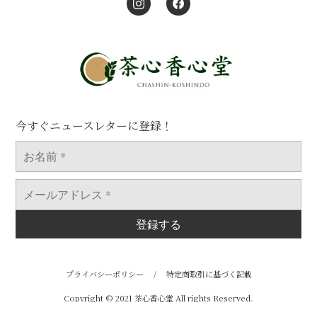
今すぐニュースレターに登録！
お
名
前
*
メ
ー
ル
ア
ド
レ
ス
*
プライバシーポリシー
/
特定商取引に基づく記載
Copyright © 2021 茶心香心堂 All rights Reserved.