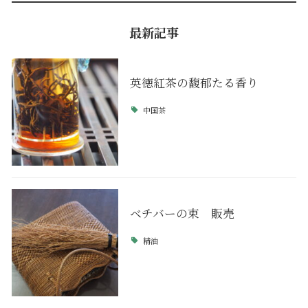
最新記事
英徳紅茶の馥郁たる香り
中国茶
ベチバーの束 販売
精油