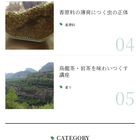
香原料の薄荷につく虫の正体
香原料
04
烏龍茶・岩茶を味わいつくす
講座
香り
05
CATEGORY