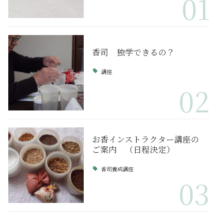
01
香司 独学できるの？
講座
02
お香インストラクター講座の
ご案内 （日程決定）
香司養成講座
03