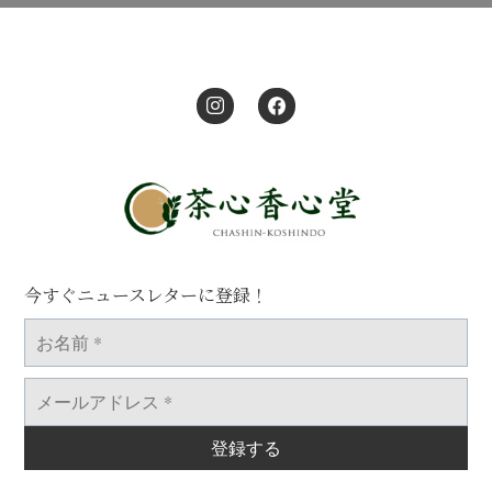
今すぐニュースレターに登録！
お
名
前
*
メ
ー
ル
ア
ド
レ
ス
*