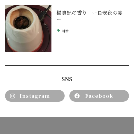
楊貴妃の香り ー長安夜の宴
ー
練香
SNS
Instagram
Facebook