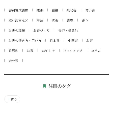
香司養成講座
練香
白檀
線状香
匂い袋
取材記事など
精油
沈香
講座
香り
お香の種類
お香づくり
香炉・備品他
お香の焚き方・用い方
日本茶
中国茶
お茶
香原料
お香
お知らせ
ピックアップ
コラム
未分類
注目のタグ
・
香り