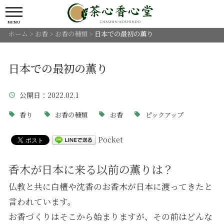
MENU
ホーム
>
お香
>
お香の種類
>
日本での最初の薫り
日本での最初の薫り
公開日
：2022.02.1
香り
お香の種類
お香
ピックアップ
Pocket
香木が日本に来る以前の薫りは？
仏教と共に白檀や沈香のお香木が日本に渡ってきたと
言われています。
お香づくりはそこから始まりますが、その前はどんな