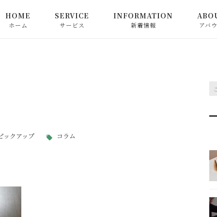
HOME
SERVICE
INFORMATION
ABO
ホーム
サービス
新着情報
アバ
心満ちる中国茶教室
お知らせ
心満ちる日本茶教室
ピックアップ
お茶関連商品の販売
コラム
和精油でつなぐ心満ちる
ピックアップ
コラム
香り教室
心によりそう香り教室
お申込み方法