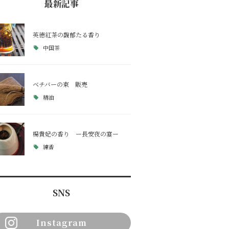
最新記事
英徳紅茶の馥郁たる香り
中国茶
ベチバーの束 販売
精油
楊貴妃の香り ー長安夜の宴ー
練香
SNS
Instagram