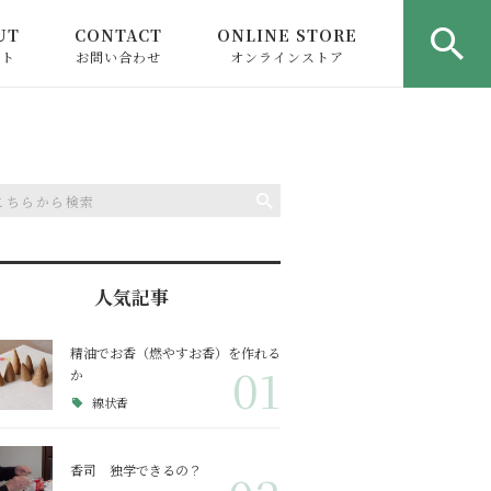
UT
CONTACT
ONLINE STORE
ウト
お問い合わせ
オンラインストア
人気記事
精油でお香（燃やすお香）を作れる
01
か
線状香
香司 独学できるの？