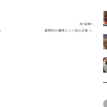
次の記事へ
る
香原料の薄荷につく虫の正体
»