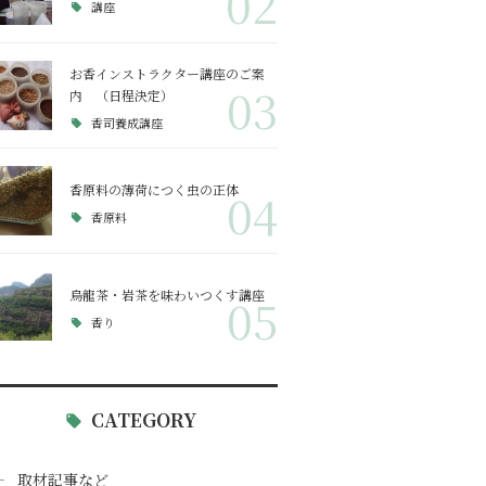
02
講座
お香インストラクター講座のご案
03
内 （日程決定）
香司養成講座
香原料の薄荷につく虫の正体
04
香原料
烏龍茶・岩茶を味わいつくす講座
05
香り
CATEGORY
取材記事など