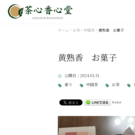
ホーム
>
お茶
>
中国茶
>
黄熟香 お菓子
黄熟香 お菓子
公開日
：2024.01.31
香り
中国茶
お茶
Pocket