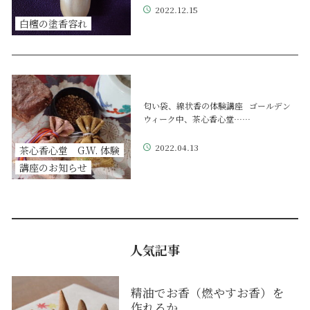
2022.12.15
白檀の塗香容れ
匂い袋、線状香の体験講座 ゴールデン
ウィーク中、茶心香心堂……
2022.04.13
茶心香心堂 G.W. 体験
講座のお知らせ
人気記事
精油でお香（燃やすお香）を
作れるか