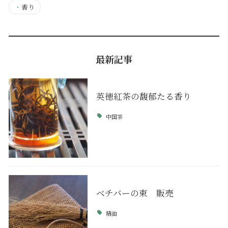
・
香り
最新記事
英徳紅茶の馥郁たる香り
中国茶
ベチバーの束 販売
精油