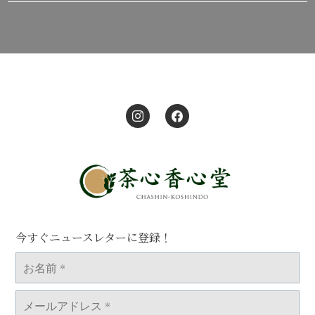
今すぐニュースレターに登録！
お
名
前
*
メ
ー
ル