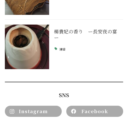
楊貴妃の香り ー長安夜の宴
ー
練香
SNS
Instagram
Facebook