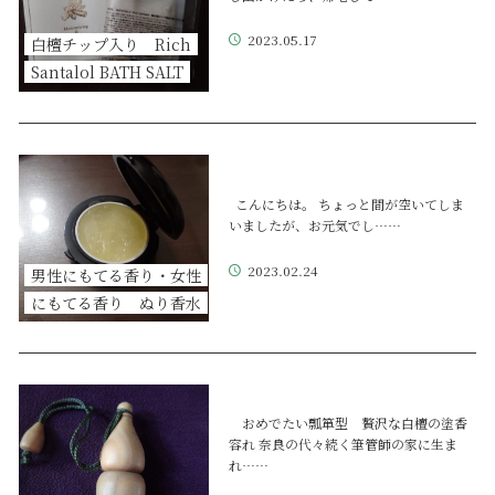
2023.05.17
白檀チップ入り Rich
Santalol BATH SALT
こんにちは。 ちょっと間が空いてしま
いましたが、お元気でし……
2023.02.24
男性にもてる香り・女性
にもてる香り ぬり香水
おめでたい瓢箪型 贅沢な白檀の塗香
容れ 奈良の代々続く筆管師の家に生ま
れ……