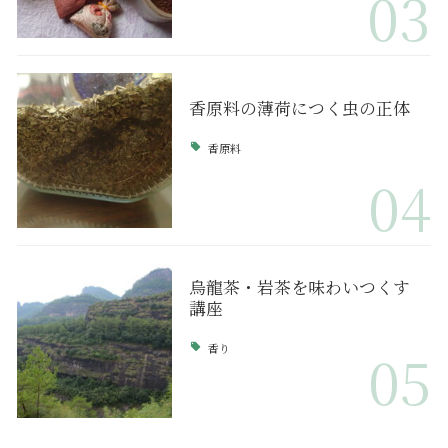
03
香原料の薄荷につく虫の正体
香原料
04
烏龍茶・岩茶を味わいつくす
講座
香り
05