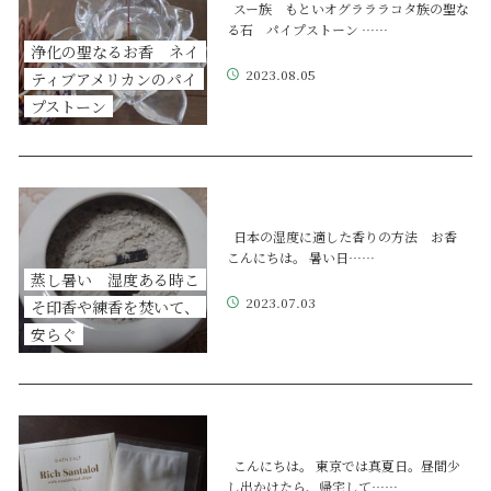
スー族 もといオグラララコタ族の聖な
る石 パイプストーン ……
浄化の聖なるお香 ネイ
2023.08.05
ティブアメリカンのパイ
プストーン
日本の湿度に適した香りの方法 お香
こんにちは。 暑い日……
蒸し暑い 湿度ある時こ
2023.07.03
そ印香や練香を焚いて、
安らぐ
こんにちは。 東京では真夏日。昼間少
し出かけたら、帰宅して……