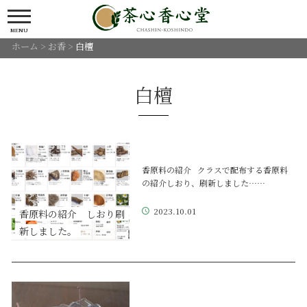
MENU
ホーム
>
お香
>
白檀
白檀
香原料の紹介 クラスで配布する香原料
の紹介しおり、刷新しました……
2023.10.01
香原料の紹介 しおり刷
新しました。