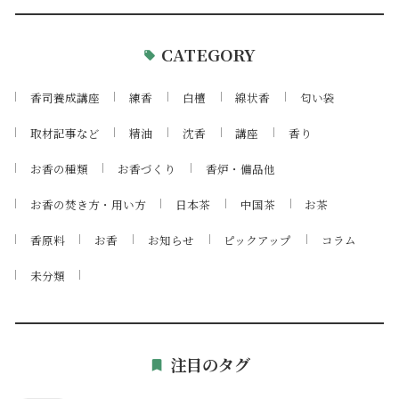
CATEGORY
香司養成講座
練香
白檀
線状香
匂い袋
取材記事など
精油
沈香
講座
香り
お香の種類
お香づくり
香炉・備品他
お香の焚き方・用い方
日本茶
中国茶
お茶
香原料
お香
お知らせ
ピックアップ
コラム
未分類
注目のタグ