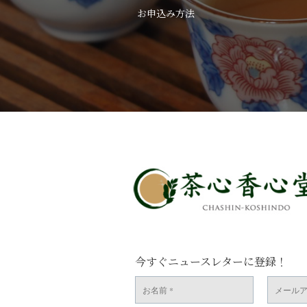
お申込み方法
今すぐニュースレターに登録！
お
メ
名
ー
前
ル