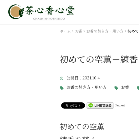
ホーム
>
お香
>
お香の焚き方・用い方
>
初めて
初めての空薫－練香
公開日
：2021.10.4
お香の焚き方・用い方
お香
Pocket
初めての空薫