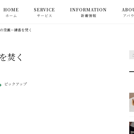
HOME
SERVICE
INFORMATION
ABO
ホーム
サービス
新着情報
アバ
心満ちる中国茶教室
お知らせ
の空薫－練香を焚く
心満ちる日本茶教室
ピックアップ
を焚く
お茶関連商品の販売
コラム
和精油でつなぐ心満ちる
ピックアップ
香り教室
心によりそう香り教室
お申込み方法