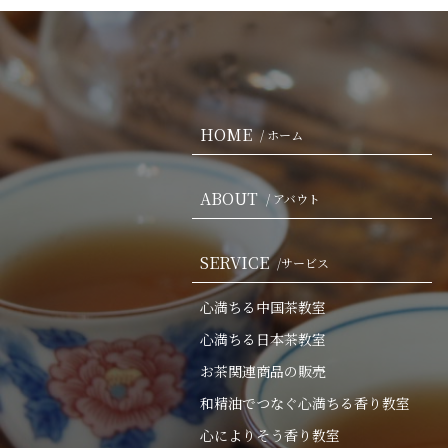
HOME
/ ホーム
ABOUT
/ アバウト
SERVICE
/サービス
心満ちる中国茶教室
心満ちる日本茶教室
お茶関連商品の販売
和精油でつなぐ心満ちる香り教室
心によりそう香り教室