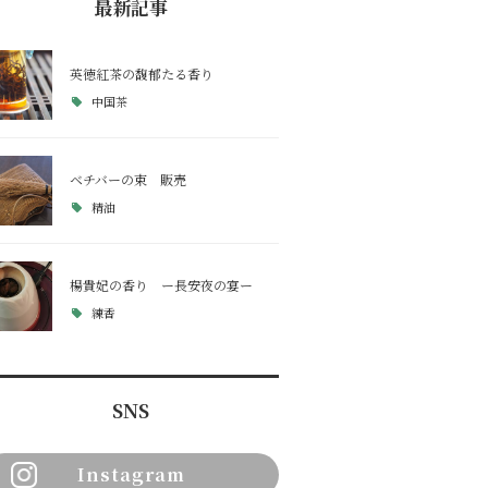
最新記事
英徳紅茶の馥郁たる香り
中国茶
ベチバーの束 販売
精油
楊貴妃の香り ー長安夜の宴ー
練香
SNS
Instagram