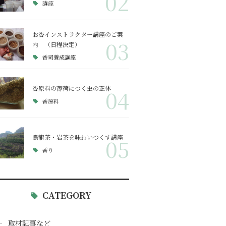
02
講座
お香インストラクター講座のご案
03
内 （日程決定）
香司養成講座
香原料の薄荷につく虫の正体
04
香原料
烏龍茶・岩茶を味わいつくす講座
05
香り
CATEGORY
取材記事など