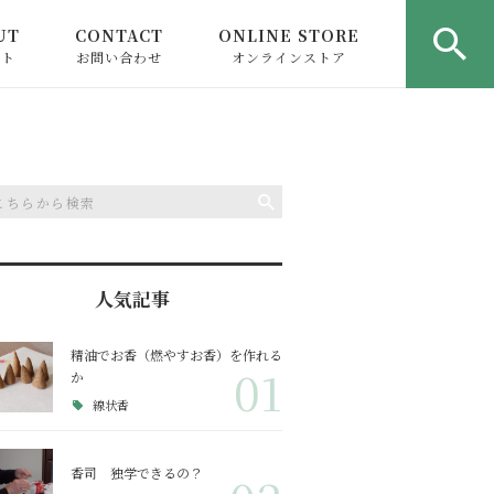
UT
CONTACT
ONLINE STORE
ウト
お問い合わせ
オンラインストア
人気記事
精油でお香（燃やすお香）を作れる
01
か
線状香
香司 独学できるの？