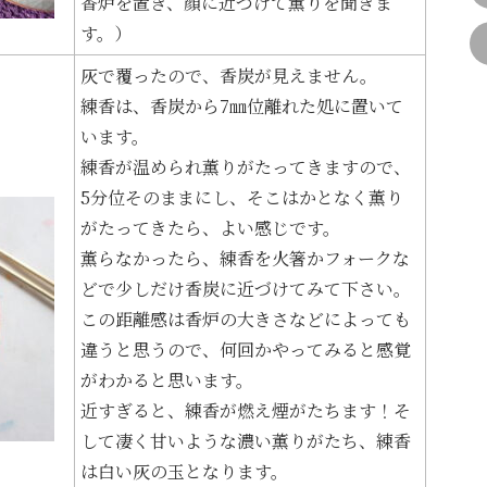
香炉を置き、顔に近づけて薫りを聞きま
す。）
灰で覆ったので、香炭が見えません。
練香は、香炭から7㎜位離れた処に置いて
います。
練香が温められ薫りがたってきますので、
5分位そのままにし、そこはかとなく薫り
がたってきたら、よい感じです。
薫らなかったら、練香を火箸かフォークな
どで少しだけ香炭に近づけてみて下さい。
この距離感は香炉の大きさなどによっても
違うと思うので、何回かやってみると感覚
がわかると思います。
近すぎると、練香が燃え煙がたちます！そ
して凄く甘いような濃い薫りがたち、練香
は白い灰の玉となります。