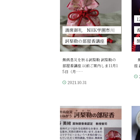
満席御礼 NHK学園市川
訶梨勒の部屋香講座
無病息災を祈る訶梨勒 訶梨勒の
無
部屋香講座 以前ご案内しま11月1
座
5日（月……
2021.10.31