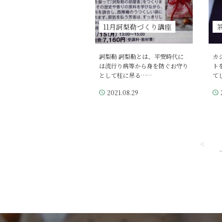
11月訶梨勒づくり講座
訶梨勒 訶梨勒とは、平安時代に
カ
は流行り病等から身を防ぐお守り
ト
として柱に吊る……
て
2021.08.29
<