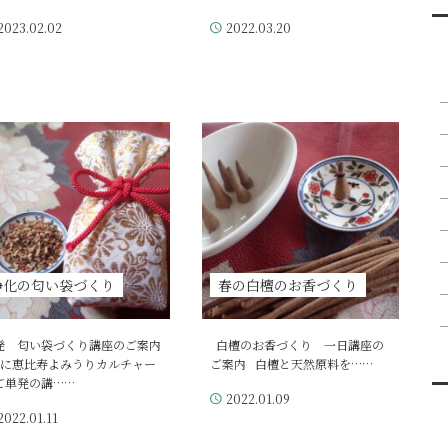
2023.02.02
2022.03.20
浄化の匂い袋づくり
春の白檀のお香づくり
発 匂い袋づくり講座のご案内
白檀のお香づくり 一日講座の
月に恵比寿よみうりカルチャー
ご案内 白檀と天然原料を……
て単発の講……
2022.01.09
2022.01.11