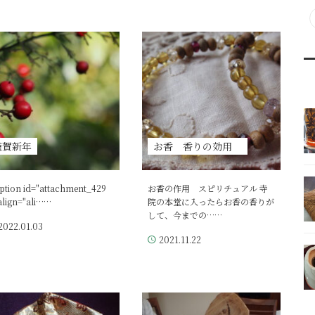
謹賀新年
お香 香りの効用
ption id="attachment_429
お香の作用 スピリチュアル 寺
align="ali……
院の本堂に入ったらお香の香りが
して、今までの……
2022.01.03
2021.11.22