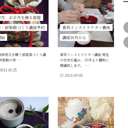
12月 お正月を飾る部屋
香・訶梨勒づくり講座予約
香司インストラクター養成
開始
講座10月から
病息災を願う部屋香づくり講
香司インストラクター講座 現在
 訶梨勒の実……
の状況を鑑み、10月より個別に
開講致します。……
2021.10.25
2021.09.05