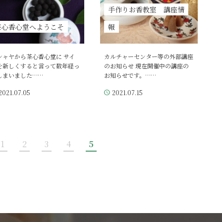
手作りお香教室 講座情
茶心香心堂へようこそ
報
シャヤから茶心香心堂に サイ
カルチャーセンター等の外部講座
を新しくすると言って数年経っ
のお知らせ 現在開催中の講座の
しまいました……
お知らせです。……
2021.07.05
2021.07.15
1
2
3
4
5