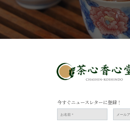
今すぐニュースレターに登録！
お
メ
名
ー
前
ル
*
ア
ド