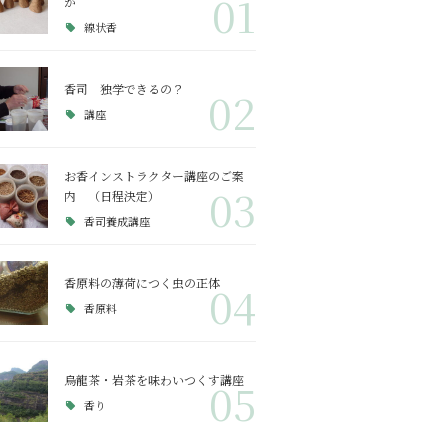
01
か
線状香
香司 独学できるの？
02
講座
お香インストラクター講座のご案
03
内 （日程決定）
香司養成講座
香原料の薄荷につく虫の正体
04
香原料
烏龍茶・岩茶を味わいつくす講座
05
香り