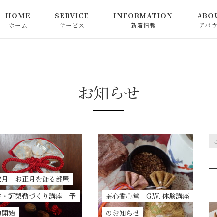
HOME
SERVICE
INFORMATION
ABO
ホーム
サービス
新着情報
アバ
心満ちる中国茶教室
お知らせ
心満ちる日本茶教室
ピックアップ
お知らせ
お茶関連商品の販売
コラム
和精油でつなぐ心満ちる
香り教室
心によりそう香り教室
12月 お正月を飾る部屋
香・訶梨勒づくり講座 予
茶心香心堂 G.W. 体験講座
お申込み方法
約開始
のお知らせ