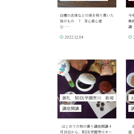
白檀の念珠などの珠を刳り貫いた
今
後のもの ↑ 茶心香心堂
無
公……
講
2022.12.04
御礼 NHK学園市川 新規
講座開講
講
はじめての和の薫り講座開講 4
お
月18日から、NHK学園市川オー
座