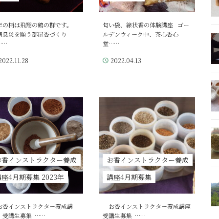
年の柄は飛翔の鶴の群です。
匂い袋、線状香の体験講座 ゴー
病息災を願う部屋香づくり
ルデンウィーク中、茶心香心
……
堂……
2022.11.28
2022.04.13
お香インストラクター養成
お香インストラクター養成
座4月期募集 2023年
講座4月期募集
香インストラクター養成講
お香インストラクター養成講座
 受講生募集 ……
受講生募集 ……