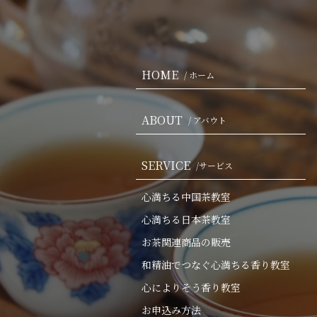
HOME
/ ホーム
ABOUT
/ アバウト
SERVICE
/サービス
心満ちる中国茶教室
心満ちる日本茶教室
お茶関連商品の販売
和精油でつなぐ心満ちる香り教室
心によりそう香り教室
お申込み方法