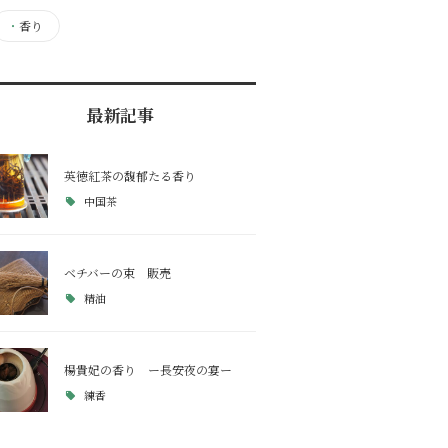
・
香り
最新記事
英徳紅茶の馥郁たる香り
中国茶
ベチバーの束 販売
精油
楊貴妃の香り ー長安夜の宴ー
練香