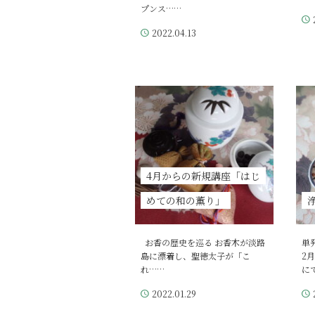
プンス……
2022.04.13
4月からの新規講座「はじ
めての和の薫り」
お香の歴史を巡る お香木が淡路
単
島に漂着し、聖徳太子が「こ
2
れ……
に
2022.01.29