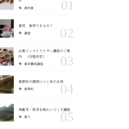
01
か
線状香
香司 独学できるの？
02
講座
お香インストラクター講座のご案
03
内 （日程決定）
香司養成講座
香原料の薄荷につく虫の正体
04
香原料
烏龍茶・岩茶を味わいつくす講座
05
香り