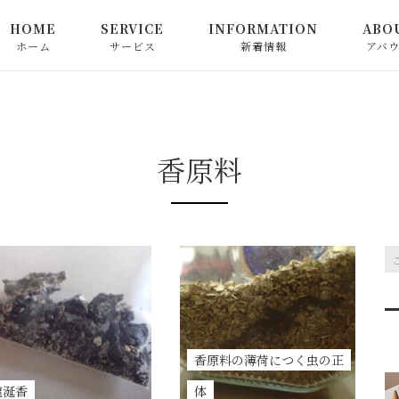
HOME
SERVICE
INFORMATION
ABO
ホーム
サービス
新着情報
アバ
心満ちる中国茶教室
お知らせ
心満ちる日本茶教室
ピックアップ
香原料
お茶関連商品の販売
コラム
和精油でつなぐ心満ちる
香り教室
心によりそう香り教室
香原料の薄荷につく虫の正
お申込み方法
龍涎香
体