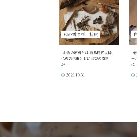
和の香原料 桂皮
お香の原料とは 飛鳥時代以降、
老
仏教の伝来と共にお香の原料
ー
が……
に
2021.10.31