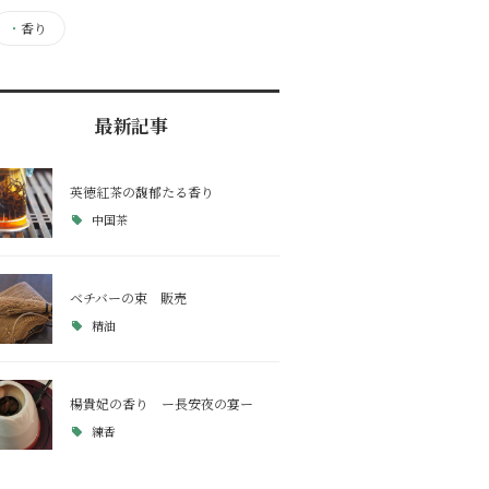
・
香り
最新記事
英徳紅茶の馥郁たる香り
中国茶
ベチバーの束 販売
精油
楊貴妃の香り ー長安夜の宴ー
練香