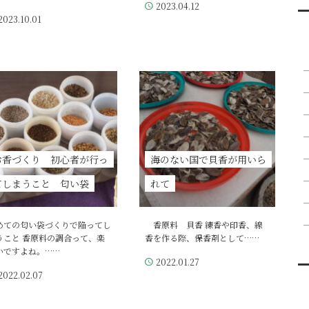
2023.04.12
2023.10.01
お香づくり 初心者が行っ
海のない国で貝香が用いら
てしまうこと 匂い袋
れて
めての匂い袋づくりで陥ってし
香原料 貝香 練香や印香、線
うこと 香原料の調合って、楽
香を作る際、保香剤として……
いですよね。……
2022.01.27
2022.02.07