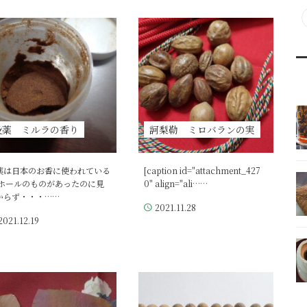
没薬 ミルラの香り
訶梨勒 ミロバランの実
薬は日本のお香に使われている
[caption id="attachment_427
 ホールのものがあったのに見
0" align="ali……
からず・・・……
2021.11.28
2021.12.19