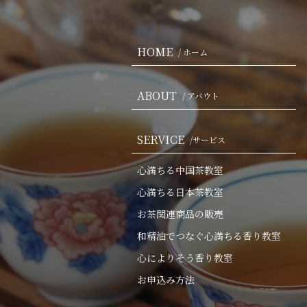
HOME
/ ホーム
ABOUT
/ アバウト
SERVICE
/サービス
心満ちる中国茶教室
心満ちる日本茶教室
お茶関連商品の販売
和精油でつなぐ心満ちる香り教室
心によりそう香り教室
お申込み方法