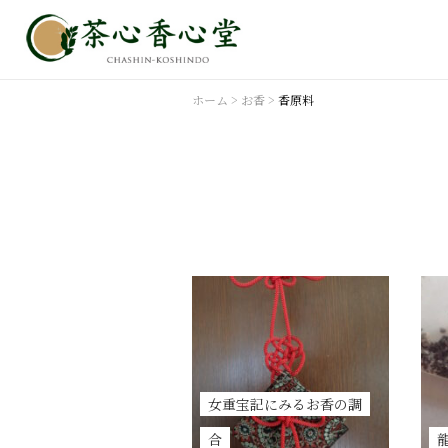
ホーム
>
お香
>
香原料
女重宝記にみるお香の調
合