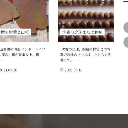
白檀の切葉と山桜
沈香の念珠または腕輪
山白檀の切葉 インド・マイソ
沈香の念珠、腕輪の材質 この写
ル産の白檀が貴重な上、横
真の数珠のビーズは、どちらも沈
……
香です。……
2021.09.20
2021.09.16