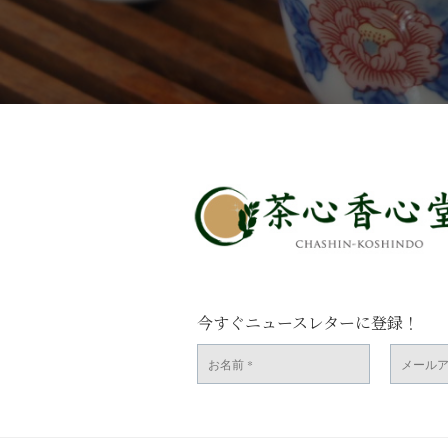
今すぐニュースレターに登録！
お
メ
名
ー
前
ル
*
ア
ド
レ
ス
*