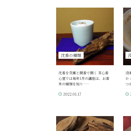
沈香の種類
沈香を空薫と聞香で聞く 茶心香
没
心堂では毎年1月の講座は、お香
か
木の種類を知り……
つ
2022.01.17