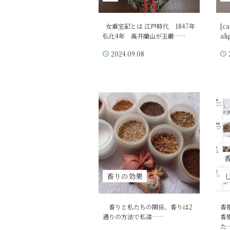
女重宝記とは 江戸時代 1847年
[ca
弘化4年 髙井蘭山が玉巌……
al
2024.09.08
香りの効果
香りと私たちの関係、香りは2
香
通りの方法で私達……
香
た