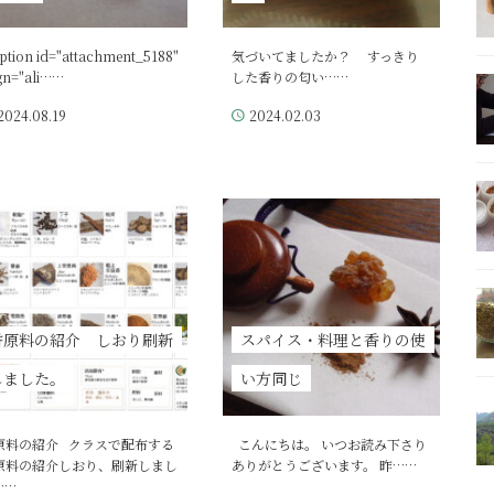
ption id="attachment_5188"
気づいてましたか？ すっきり
ign="ali……
した香りの匂い……
2024.08.19
2024.02.03
香原料の紹介 しおり刷新
スパイス・料理と香りの使
しました。
い方同じ
原料の紹介 クラスで配布する
こんにちは。 いつお読み下さり
原料の紹介しおり、刷新しまし
ありがとうございます。 昨……
……