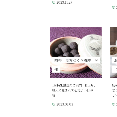
2023.11.29
練香 黒方づくり講座 開
催
1月特別講座のご案内 お正月、
初
晴天に恵まれて心地よい日が
ま
続……
し
2023.01.03