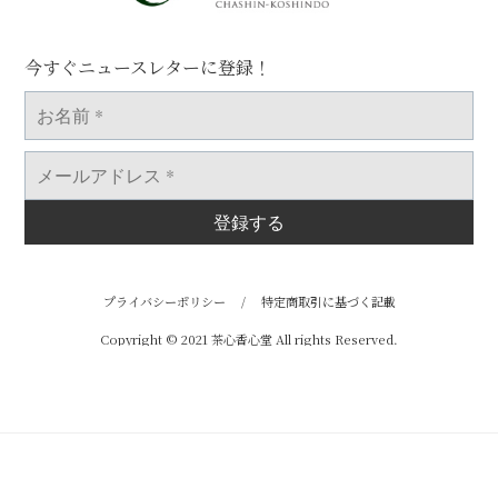
今すぐニュースレターに登録！
お
名
前
*
メ
ー
ル
ア
ド
レ
ス
*
プライバシーポリシー
/
特定商取引に基づく記載
Copyright © 2021 茶心香心堂 All rights Reserved.