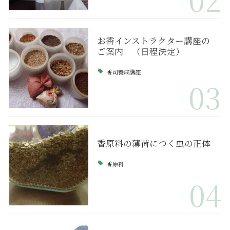
お香インストラクター講座の
ご案内 （日程決定）
香司養成講座
03
香原料の薄荷につく虫の正体
香原料
04