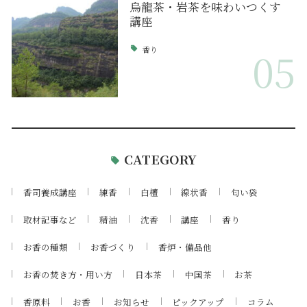
烏龍茶・岩茶を味わいつくす
講座
香り
05
CATEGORY
香司養成講座
練香
白檀
線状香
匂い袋
取材記事など
精油
沈香
講座
香り
お香の種類
お香づくり
香炉・備品他
お香の焚き方・用い方
日本茶
中国茶
お茶
香原料
お香
お知らせ
ピックアップ
コラム