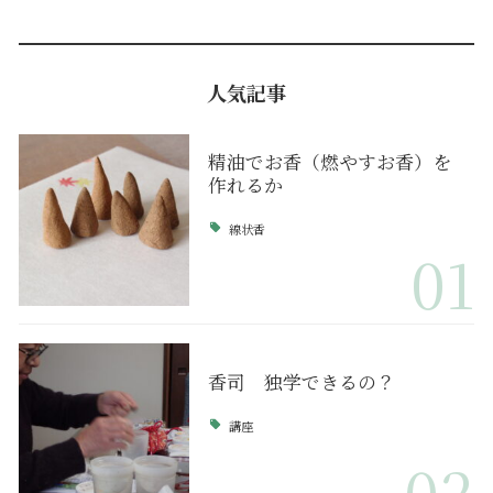
人気記事
精油でお香（燃やすお香）を
作れるか
線状香
01
香司 独学できるの？
講座
02