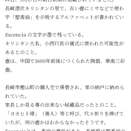
長崎潜伏キリシタンの里で、古い壺にミサなどで使わ
宇「聖香油」を示唆するアルファベットが書かれてい
る。
Escencia の文字が墨で残っている。
キリシタン大名、小西行長の儀式に使われた可能性が
あるとのこと。
壺は、中国で1600年前後につくられた陶器、華南三彩
壺。
長崎市樫山町の個人宅で保管され、家の納戸に納めら
れていた。
家長しか見る事の出来ない秘蔵品だったとのこと。
「ヨカヒト様」（善人）等と呼び、代々祈りを捧げて
いたが、何の壺かはわからなかったそうです。
Escenciaとは、香油の意味があり、長崎県は聖香油の