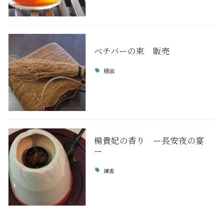
ベチバーの束 販売
精油
楊貴妃の香り ー長安夜の宴
ー
練香