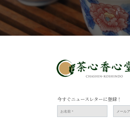
今すぐニュースレターに登録！
お
メ
名
ー
前
ル
*
ア
ド
レ