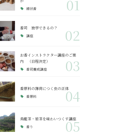
01
か
線状香
香司 独学できるの？
02
講座
お香インストラクター講座のご案
03
内 （日程決定）
香司養成講座
香原料の薄荷につく虫の正体
04
香原料
烏龍茶・岩茶を味わいつくす講座
05
香り