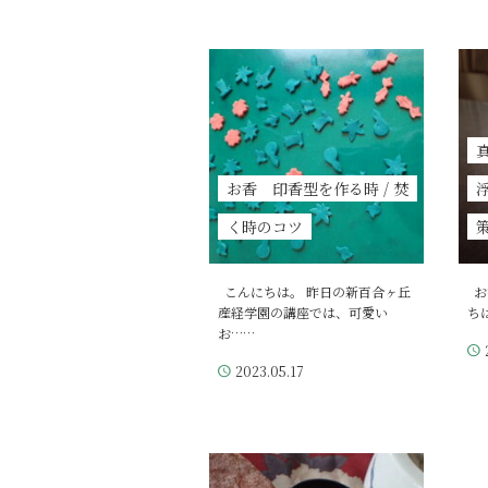
お香 印香型を作る時 / 焚
く時のコツ
こんにちは。 昨日の新百合ヶ丘
お
産経学園の講座では、可愛い
ち
お……
2023.05.17