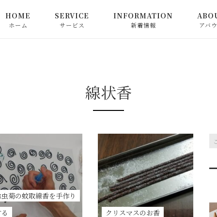
HOME
SERVICE
INFORMATION
ABO
ホーム
サービス
新着情報
アバ
心満ちる中国茶教室
お知らせ
心満ちる日本茶教室
ピックアップ
線状香
お茶関連商品の販売
コラム
和精油でつなぐ心満ちる
香り教室
心によりそう香り教室
除虫菊の蚊取線香を手作り
お申込み方法
する
クリスマスのお香