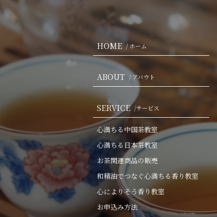
HOME
/ ホーム
ABOUT
/ アバウト
SERVICE
/サービス
心満ちる中国茶教室
心満ちる日本茶教室
お茶関連商品の販売
和精油でつなぐ心満ちる香り教室
心によりそう香り教室
お申込み方法