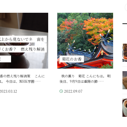
真上から見ないでネ 宙を
浮くお香？ 燃え残り解消
策
菊花のお香
香の燃え残り解消策 こんに
秋の薫り 菊花 こんにちは。 明
は。 今日は、NHK学園……
後日、9月9日は重陽の節……
2023.03.12
2022.09.07