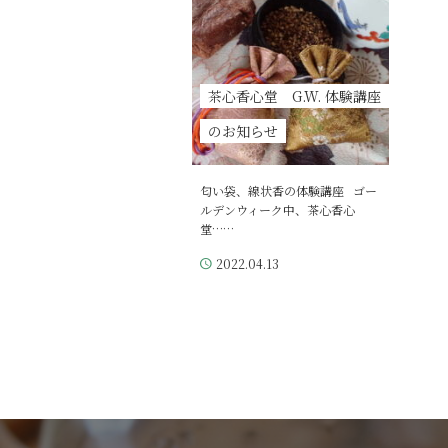
茶心香心堂 G.W. 体験講座
のお知らせ
匂い袋、線状香の体験講座 ゴー
ルデンウィーク中、茶心香心
堂……
2022.04.13