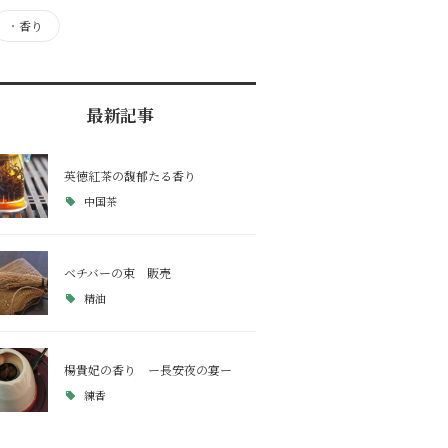
・
香り
最新記事
英徳紅茶の馥郁たる香り
中国茶
ベチバーの束 販売
精油
楊貴妃の香り ー長安夜の宴ー
練香