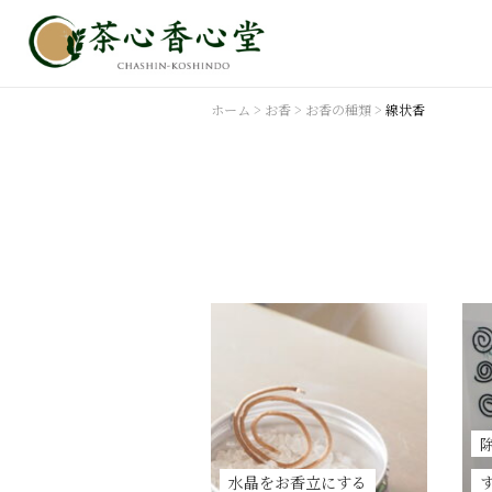
ホーム
>
お香
>
お香の種類
>
線状香
水晶をお香立にする