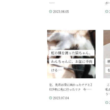
……
が
2023.08.05
虹の橋を渡った猫ちゃん、
わんちゃんに、お盆に手向
ける…
左、先月お空に向かったナナと2
こ
019年に先に行ったリク 今……
私
う
2023.07.04