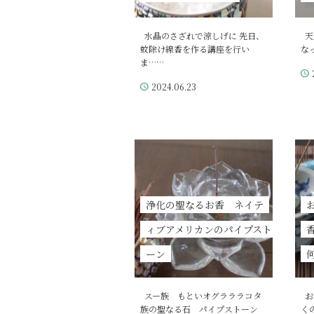
水晶のさざれで涼しげに 先日、
天
蚊除け線香を作る講座を行い
な
ま……
2024.06.23
浄化の聖なるお香 ネイテ
ィブアメリカンのパイプスト
ーン
スー族 もといオグラララコタ
お
族の聖なる石 パイプストーン
く