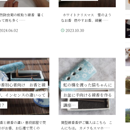
然除虫菊の蚊取り線香 暑く
ホワイトクリスマス 雪のよう
って雨も多く……
なお香 燃やすお香、綺麗……
2024.06.02
2023.10.30
お香初心者向け お香と線
虹の橋を渡った猫ちゃんに
香、インセンスの違いって
お盆に手向ける線香を作る
何？
講座…
香と線香の違い 普段部屋で焚
筒型線香香炉ご購入はこちら こ
のがお香、お仏壇で焚くの
んにちは。 カメラもスマホ……